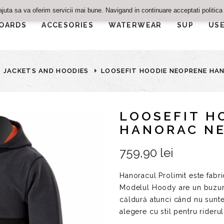
ajuta sa va oferim servicii mai bune. Navigand in continuare acceptati politica
OARDS
ACCESORIES
WATERWEAR
SUP
US
JACKETS AND HOODIES
LOOSEFIT HOODIE NEOPRENE HA
LOOSEFIT H
HANORAC NE
759,90 lei
Hanoracul Prolimit este fabr
Modelul
Hoody are un buzuna
căldură atunci când nu sunte
alegere cu stil pentru riderul