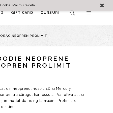
Mai multe detalii.
 Cookie.
ED
GIFT CARD
CURSURI
Autentificare
Cosul meu
NORAC NEOPREN PROLIMIT
Comparatie
Lista de dorinte
Finalizare
OODIE NEOPRENE
OPREN PROLIMIT
icat din neoprenul nostru 4D și Mercury.
r pentru cârligul harnessului. Va ofera stil s
i
ți in modul de riding la maxim. Prolimit, o
 din tine!