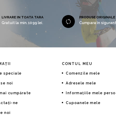
LIVRARE IN TOATA TARA
PRODUSE ORIGINALE
Gratuit la min. 1099 lei.
Cumpara in sigurant
MAŢII
CONTUL MEU
e speciale
Comenzile mele
se noi
Adresele mele
 mai cumpărate
Informaţiile mele pers
ctați-ne
Cupoanele mele
e noi